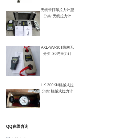
无线带打印拉力计型
数显扭矩测
分类:
无线拉力计
分类:
数
号
20、2N
试仪
AXL-W3-30T防寒无
AXL-W3
分类:
30吨拉力计
分类:
无
线拉力计、30吨拉力
拉力计、5
计优质图片
线拉
LK-300KN机械式拉
AXL-W-
分类:
机械式拉力计
分类:
无
力计30吨
拉力计、
线拉力计
价
QQ在线咨询