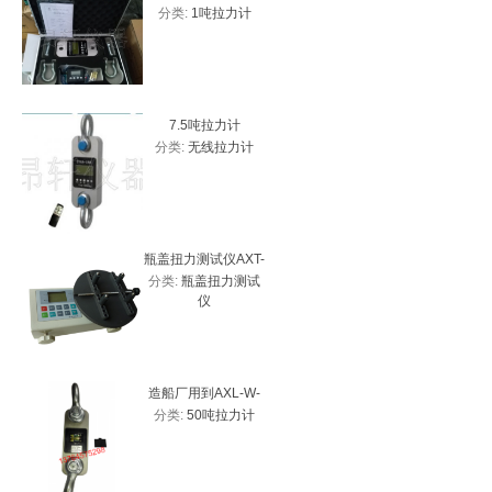
分类:
1吨拉力计
分类:
高
测力计 带USB接口
拉力计
力
7.5吨拉力计
5吨
分类:
无线拉力计
分类:
无
瓶盖扭力测试仪AXT-
HP-10
分类:
瓶盖扭力测试
分类:
数
20、2Nm瓶盖扭力计
价
仪
厂家
造船厂用到AXL-W-
防水30吨
分类:
50吨拉力计
分类:
3
50T带峰值拉力计
新