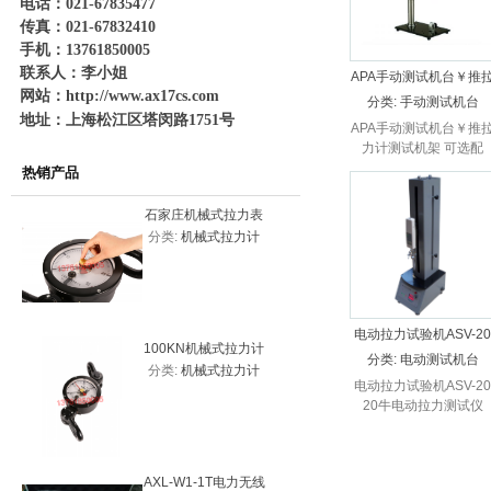
电话：021-67835477
传真：021-67832410
手机：13761850005
联系人：李小姐
APA手动测试机台￥推
网站：
http://www.ax17cs.com
力计测试机架
分类:
手动测试机台
地址：上海松江区塔闵路1751号
APA手动测试机台￥推
力计测试机架 可选配
NK/AM系列推拉力计、
热销产品
各种工装夹具及数显位
标尺。
石家庄机械式拉力表
平顶山20
分类:
机械式拉力计
分类:
机
20KN（2吨）
力表200
电动拉力试验机ASV-20
100KN机械式拉力计
10吨一体
20牛电动拉力测试仪
分类:
电动测试机台
分类:
机械式拉力计
分类:
测力
价格，机械式拉力表
电动拉力试验机ASV-20
系
20牛电动拉力测试仪
AXL-W1-1T电力无线
20000k