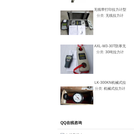
无线带打印拉力计型
分类:
无线拉力计
号
AXL-W3-30T防寒无
分类:
30吨拉力计
线拉力计、30吨拉力
计优质图片
LK-300KN机械式拉
分类:
机械式拉力计
力计30吨
QQ在线咨询