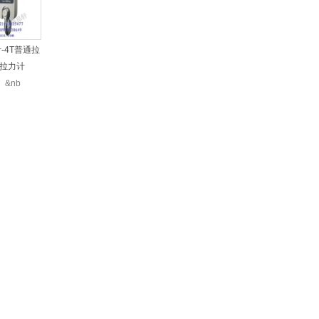
-4T普通拉
计
拉力计
nb
械式拉力表
武汉机械式拉力表
式拉力计
分类:
机械式拉力计
货
10KN
N机械式拉
促销80KN机械式拉
式拉力表
分类:
机械式拉力表
带表拉力计
力表、8t带表拉力计
保证质量
线手持式拉
100吨无线手持式拉