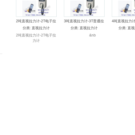
2吨直视拉力计-2T电子拉
3吨直视拉力计-3T普通拉
4吨直视拉力计
力计
力仪
力
分类:
直视拉力计
分类:
直视拉力计
分类:
直视
2吨直视拉力计-2T电子拉
&nb
&
力计
平顶山20T机械式拉
厦门5t机
分类:
机械式拉力计
分类:
机械
力表200KN使用方法
现
10吨一体式测力计畅
正品50K
分类:
测力计\测力仪
分类:
机械
销
力表、5t
系列
20000kg高精度无线
200吨无