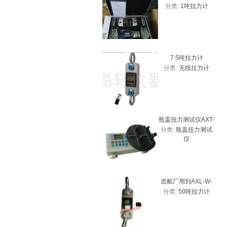
分类:
1吨拉力计
测力计 带USB接口
7.5吨拉力计
分类:
无线拉力计
瓶盖扭力测试仪AXT-
分类:
瓶盖扭力测试
20、2Nm瓶盖扭力计
仪
厂家
造船厂用到AXL-W-
分类:
50吨拉力计
50T带峰值拉力计