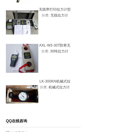
无线带打印拉力计型
数显扭矩测
分类:
无线拉力计
分类:
数
号
20、2N
试仪
AXL-W3-30T防寒无
AXL-W3
分类:
30吨拉力计
分类:
无
线拉力计、30吨拉力
拉力计、5
计优质图片
线拉
LK-300KN机械式拉
AXL-W-
分类:
机械式拉力计
分类:
无
力计30吨
拉力计、
线拉力计
价
QQ在线咨询