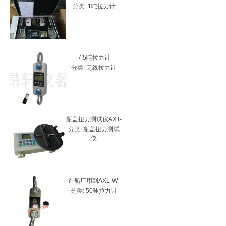
分类:
1吨拉力计
分类:
高
测力计 带USB接口
拉力计
力
7.5吨拉力计
5吨
分类:
无线拉力计
分类:
无
瓶盖扭力测试仪AXT-
HP-10
分类:
瓶盖扭力测试
分类:
数
20、2Nm瓶盖扭力计
价
仪
厂家
造船厂用到AXL-W-
防水30吨
分类:
50吨拉力计
分类:
3
50T带峰值拉力计
新