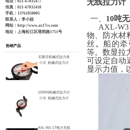
无线拉力计
电话：021-67835477
传真：021-67832410
手机：13761850005
一、
10吨
联系人：李小姐
AXL-W3
网站：
http://www.ax17cs.com
地址：上海松江区塔闵路1751号
物、防水材
丝
、
船的牵
热销产品
等。数显拉
石家庄机械式拉力表
平顶山20
可设定自动
分类:
机械式拉力计
分类:
机
20KN（2吨）
力表200
显示力值，
100KN机械式拉力计
10吨一体
分类:
机械式拉力计
分类:
测力
价格，机械式拉力表
系
AXL-W1-1T电力无线
20000k