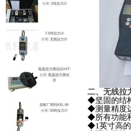
分类:
1吨拉力计
分类:
高
测力计 带USB接口
拉力计
力
7.5吨拉力计
5吨
分类:
无线拉力计
分类:
无
瓶盖扭力测试仪AXT-
HP-10
分类:
瓶盖扭力测试
分类:
数
20、2Nm瓶盖扭力计
价
仪
厂家
二、无线拉
◆坚固的结
造船厂用到AXL-W-
防水30吨
◆测量精度
分类:
50吨拉力计
分类:
3
50T带峰值拉力计
新
◆所有功能
◆
1
英寸高的