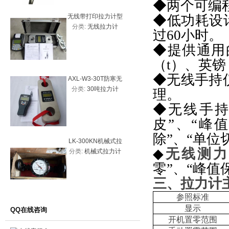
◆两个可编
无线带打印拉力计型
◆低功耗设
数显扭矩测
分类:
无线拉力计
分类:
数
号
20、2N
过
60
小时。
试仪
◆提供通用
（
t
）、英镑
◆无线手持
AXL-W3-30T防寒无
AXL-W3
分类:
30吨拉力计
分类:
无
线拉力计、30吨拉力
拉力计、5
理。
计优质图片
线拉
◆无线手持
皮”、“峰
除”、“单位
LK-300KN机械式拉
AXL-W-
◆
无线测力
分类:
机械式拉力计
分类:
无
力计30吨
拉力计、
线拉力计
零”、“峰值
价
三、拉力计
参照标准
显示
QQ在线咨询
开机置零范围