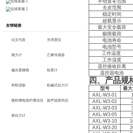
手动置零范围
在线客服 1
去皮范围
在线客服 2
稳定时间
超载显示
友情链接
最大安全载荷
极限载荷
论文代发
光泽度仪
电池寿命
电池型号
工作温度
.
测力计
乙烯传感器
工作湿度
遥控接收距离
偏光显微镜
粘度计
遥控器电池
四、产品规
串联谐振
机械式拉力计
型号
最大
AXL-W3-01
微机继电保护测试仪
超声波探伤仪
AXL-W3-02
AXL-W3-03
AXL-W3-05
推拉力计
AXL-W3-10
1
AXL-W3-20
2