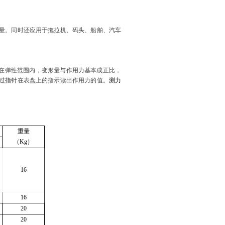
0吨拉力计
分类:
100吨拉力计
计
力计
量。同时还应用于拖拉机、码头、船舶、汽车
力计-四吨
3吨拉力计-3T拉力仪
线拉力计
分类:
无线拉力计
计
在弹性范围内，变形量与作用力基本成正比，
过指针在表盘上的指示读出作用力的值。
测力
50t无线传
防水20吨无线拉力计
吨拉力计
分类:
1T-200T拉力计
拉力计
标准品
重量
（
Kg
）
16
手持仪表拉
瓶盖扭力测试仪AXT-
吨拉力计
分类:
瓶盖扭力测试
吨无线拉力
100、10Nm瓶盖扭
16
仪
力计价格
20
20