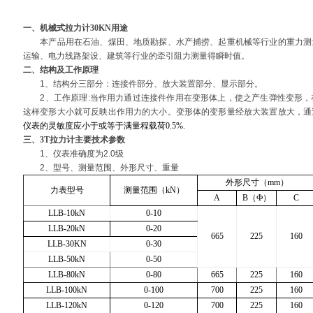
分类:
高精度电子拉
分类:
20
拉力计20t
力
力计
一、
机械式拉力计30KN
用途
本产品用在石油、煤田、地质勘探、水产捕捞、起重机械等行业的重力测
运输、电力线路架设、建筑等行业的牵引阻力测量得瞬时值。
二、结构及工作原理
5吨拉力计
4T无线拉
1
、结构分三部分：连接件部分、放大装置部分、显示部分。
分类:
无线拉力计
分类:
无
拉力
2
、工作原理
:
当作用力通过连接件作用在变形体上，使之产生弹性变形，
这样变形大小就可反映出作用力的大小。变形体的变形量经放大装置放大，通
仪表的灵敏度应小于或等于满量程载荷
0.5%.
三、3T拉力计主要技术参数
1
、仪表准确度为
2.0
级
HP-100扭力测试仪
AXL-W3-
2
、型号、测量范围、外形尺寸、重量
分类:
数显扭力测试
分类:
50
价格
输电子
外形尺寸（
mm
）
力表型号
测量范围（
kN
）
仪
A
B
（
Ф
）
C
LLB-10kN
0-10
LLB-20kN
0-20
665
225
160
LLB-30KN
0-30
防水30吨无线拉力计
10T无线
LLB-50kN
0-50
分类:
30吨拉力计
分类:
10
新款
力计-10
LLB-80kN
0-80
665
225
160
计
LLB-100kN
0-100
700
225
160
LLB-120kN
0-120
700
225
160