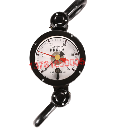
平顶山20T机械式拉
厦门5t机
分类:
机械式拉力计
分类:
机械
力表200KN使用方法
现
10吨一体式测力计畅
正品50K
分类:
测力计\测力仪
分类:
机械
销
力表、5t
系列
20000kg高精度无线
200吨无