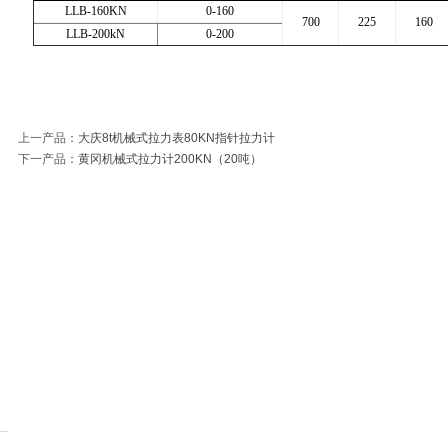
LLB-160KN
0-160
700
225
160
数显扭矩测试仪AXB-
150T双向
LLB-200kN
0-200
分类:
数显扭力测试
分类:
1T-2
20、2Nm电批扭矩测
力计、15
仪
试仪厂家
皮拉力计
上一产品
：
大庆8t机械式拉力表80KN指针拉力计
AXL-W3-50T工程用
上海最强的5
下一产品
：
黄冈机械式拉力计200KN（20吨）
分类:
无线拉力计
分类:
1000
拉力计、50吨数显无
力计
力
线拉力计
AXL-W-1T电子无线
20T机械式
分类:
无线拉力计
分类:
机械
拉力计、1吨数显无
吨机械式
线拉力计《产品特
价》