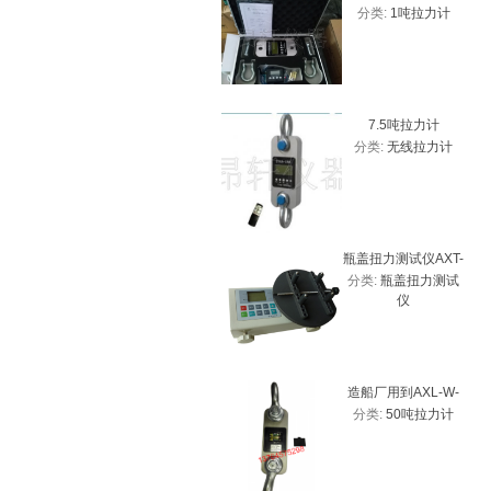
分类:
1吨拉力计
测力计 带USB接口
7.5吨拉力计
分类:
无线拉力计
瓶盖扭力测试仪AXT-
分类:
瓶盖扭力测试
20、2Nm瓶盖扭力计
仪
厂家
造船厂用到AXL-W-
分类:
50吨拉力计
50T带峰值拉力计