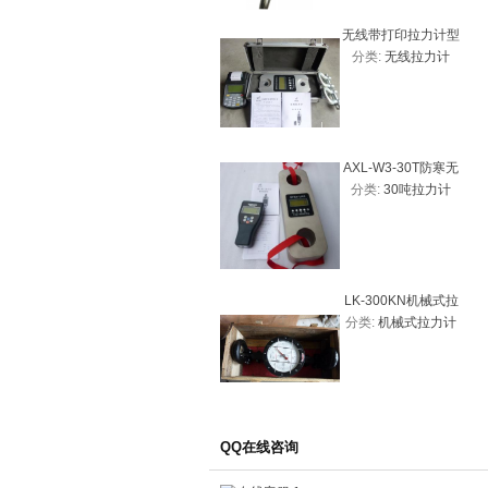
无线带打印拉力计型
分类:
无线拉力计
号
AXL-W3-30T防寒无
分类:
30吨拉力计
线拉力计、30吨拉力
计优质图片
LK-300KN机械式拉
分类:
机械式拉力计
力计30吨
QQ在线咨询