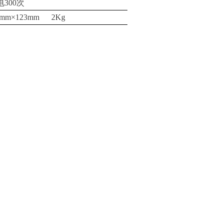
电
300
次
通讯无线拉
AXL-W1-1T带USB接
5mm
×
123mm
2Kg
00T拉力计
分类:
无线拉力计
0吨无线去
口无线拉力计
-规格
00kg拉
AXL-W1-50T无线传
-5000N拉
分类:
1T-200T拉力计
工厂
输拉力计
计
拉力计-20
手动端子拉力测试仪-
式拉力计
分类:
手动测试机台
拉力表
拉压试验机-测试方法