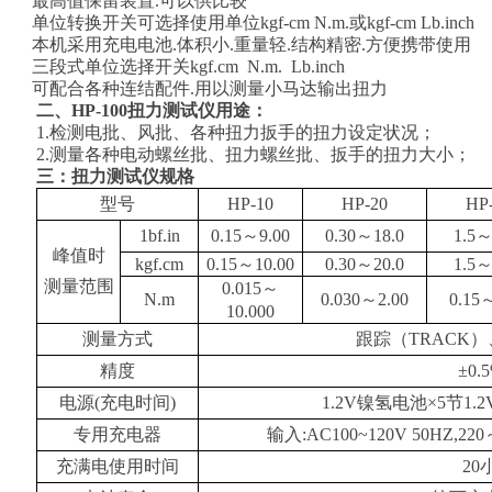
4.
最高值保留装置
.
可以供比较
分类:
高精度电子拉
分类:
20
拉力计20t
力
5.
单位转换开关可选择使用单位
kgf-cm N.m.
或
kgf-cm Lb.inch
力计
6.
本机采用充电电池
.
体积小
.
重量轻
.
结构精密
.
方便携带使用
7.
三段式单位选择开关
kgf.cm
N.m.
Lb.inch
8.
可配合各种连结配件
.
用以测量小马达输出扭力
二、HP-100扭力测试仪用途：
5吨拉力计
4T无线拉
1.
检测电批、风批、各种扭力扳手的扭力设定状况；
分类:
无线拉力计
分类:
无
拉力
2.
测量各种电动螺丝批、扭力螺丝批、扳手的扭力大小；
三：扭力测试仪规格
型号
HP-10
HP-20
HP
1bf.in
0.15
～
9.00
0.30
～
18.0
1.5
峰值时
HP-100扭力测试仪
AXL-W3-
kgf.cm
0.15
～
10.00
0.30
～
20.0
1.5
分类:
数显扭力测试
分类:
50
价格
输电子
测量范围
0.015
～
N.m
0.030
～
2.00
0.15
仪
10.000
测量方式
跟踪（
TRACK
）
精度
±
0.
防水30吨无线拉力计
10T无线
电源
(
充电时间
)
1.2V
镍氢电池
×5
节
1.
分类:
30吨拉力计
分类:
10
新款
力计-10
专用充电器
输入
:AC100~120V 50HZ,220
计
充满电使用时间
20