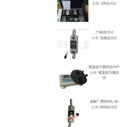
分类:
1吨拉力计
测力计 带USB接口
7.5吨拉力计
分类:
无线拉力计
瓶盖扭力测试仪AXT-
分类:
瓶盖扭力测试
20、2Nm瓶盖扭力计
仪
厂家
造船厂用到AXL-W-
分类:
50吨拉力计
50T带峰值拉力计