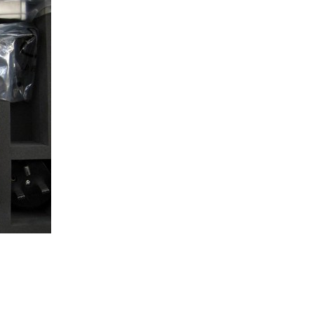
械式拉力表
武汉机械式拉力表
式拉力计
分类:
机械式拉力计
货
10KN
N机械式拉
促销80KN机械式拉
式拉力表
分类:
机械式拉力表
带表拉力计
力表、8t带表拉力计
保证质量
线手持式拉
100吨无线手持式拉