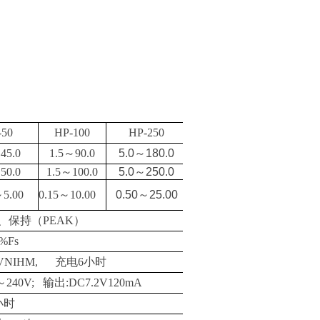
0吨拉力计
分类:
100吨拉力计
计
力计
力计-四吨
3吨拉力计-3T拉力仪
线拉力计
分类:
无线拉力计
计
-50
HP-100
HP-250
～
45.0
1.5
～
90.0
5.0
～
180.0
50t无线传
防水20吨无线拉力计
～
50.0
1.5
～
100.0
5.0
～
250.0
吨拉力计
分类:
1T-200T拉力计
拉力计
标准品
～
5.00
0.15
～
10.00
0.50
～
25.00
、保持（
PEAK
）
5%Fs
手持仪表拉
瓶盖扭力测试仪AXT-
2VNIHM,
充电
6
小时
吨拉力计
分类:
瓶盖扭力测试
吨无线拉力
100、10Nm瓶盖扭
～
240V;
输出
:DC7.2V120mA
仪
力计价格
小时