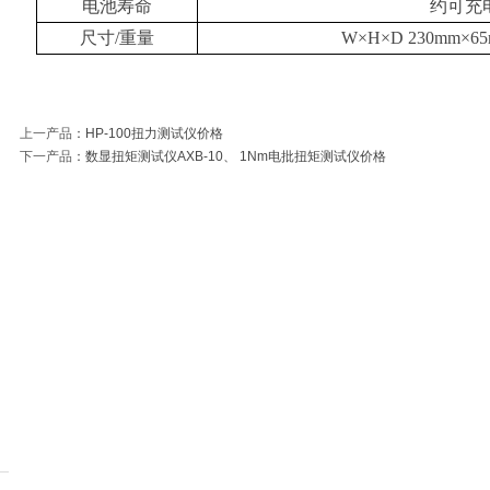
电池寿命
约可充
数显扭矩测试仪AXB-
150T双向
尺寸
/
重量
W
×
H
×
D 230mm
×
6
分类:
数显扭力测试
分类:
1T-2
20、2Nm电批扭矩测
力计、15
仪
试仪厂家
皮拉力计
上一产品
：
HP-100扭力测试仪价格
下一产品
：
数显扭矩测试仪AXB-10、 1Nm电批扭矩测试仪价格
AXL-W3-50T工程用
上海最强的5
分类:
无线拉力计
分类:
1000
拉力计、50吨数显无
力计
力
线拉力计
AXL-W-1T电子无线
20T机械式
分类:
无线拉力计
分类:
机械
拉力计、1吨数显无
吨机械式
线拉力计《产品特
价》