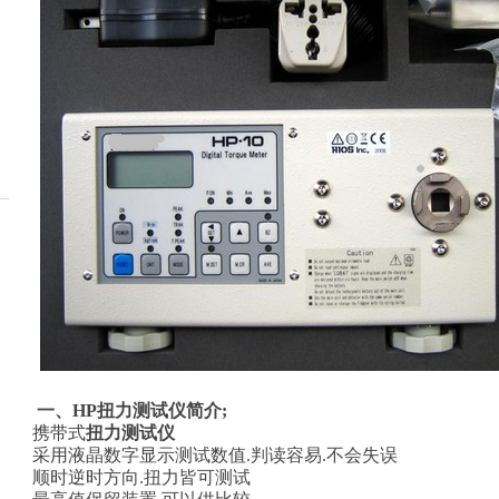
平顶山20T机械式拉
厦门5t机
分类:
机械式拉力计
分类:
机械
力表200KN使用方法
现
10吨一体式测力计畅
正品50K
分类:
测力计\测力仪
分类:
机械
销
力表、5t
系列
一、HP扭力测试仪简介
;
1.
携带式
扭力测试仪
2.
采用液晶数字显示测试数值
.
判读容易
.
不会失误
3.
顺时逆时方向
.
扭力皆可测试
20000kg高精度无线
200吨无