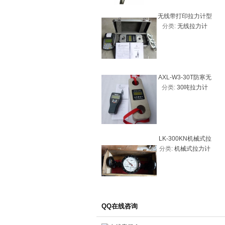
无线带打印拉力计型
分类:
无线拉力计
号
AXL-W3-30T防寒无
分类:
30吨拉力计
线拉力计、30吨拉力
计优质图片
LK-300KN机械式拉
分类:
机械式拉力计
力计30吨
QQ在线咨询